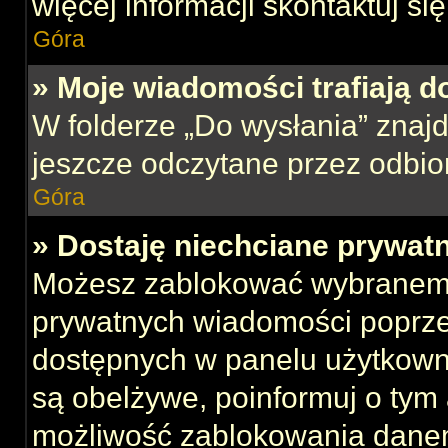
więcej informacji skontaktuj si
Góra
» Moje wiadomości trafiają d
W folderze „Do wysłania” znajd
jeszcze odczytane przez odbio
Góra
» Dostaję niechciane prywat
Możesz zablokować wybranemu
prywatnych wiadomości poprze
dostępnych w panelu użytkown
są obelżywe, poinformuj o tym 
możliwość zablokowania danem