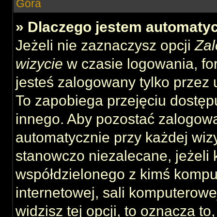
Góra
» Dlaczego jestem automat
Jeżeli nie zaznaczysz opcji
Zal
wizycie
w czasie logowania, fo
jesteś zalogowany tylko przez 
To zapobiega przejęciu dostęp
innego. Aby pozostać zalogow
automatycznie przy każdej wizy
stanowczo niezalecane, jeżeli 
współdzielonego z kimś komput
internetowej, sali komputerowej 
widzisz tej opcji, to oznacza to