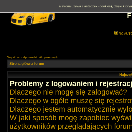
Ta strona używa ciasteczek (cookies), dzięki którym
F
RC AUT
Wątki bez odpowiedzi
|
Aktywne wątki
Strona główna forum
Najczęś
Problemy z logowaniem i rejestrac
Dlaczego nie mogę się zalogować?
Dlaczego w ogóle muszę się rejestr
Dlaczego jestem automatycznie wy
W jaki sposób mogę zapobiec wyświe
użytkowników przeglądających foru